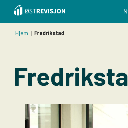
N
Hjem
|
Fredrikstad
Fredrikst