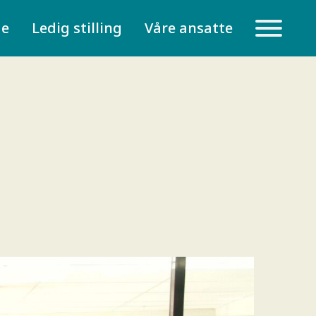
de
Ledig stilling
Våre ansatte