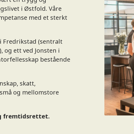
slivet i Østfold. Våre
ompetanse med et sterkt
i Fredrikstad (sentralt
 og ett ved Jonsten i
ontorfellesskap bestående
nskap, skatt,
r små og mellomstore
g fremtidsrettet.