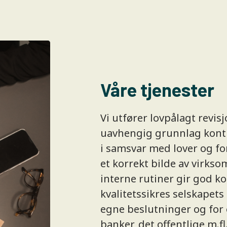
Våre tjenester
Vi utfører lovpålagt revis
uavhengig grunnlag kontr
i samsvar med lover og for
et korrekt bilde av virkso
interne rutiner gir god k
kvalitetssikres selskapet
egne beslutninger og for
banker, det offentlige m.fl