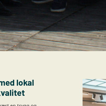
 med lokal
valitet
vært en trygg og