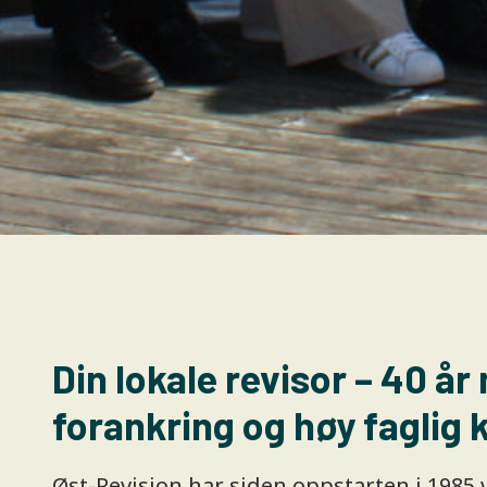
Din lokale revisor – 40 år
forankring og høy faglig k
Øst-Revisjon har siden oppstarten i 1985 