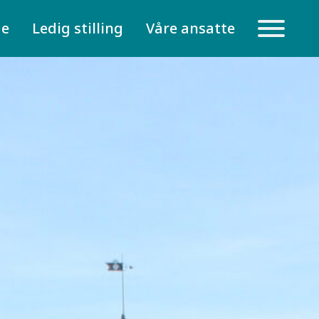
de
Ledig stilling
Våre ansatte