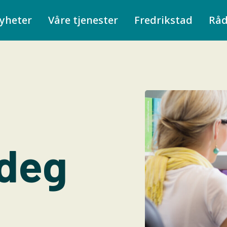
yheter
Våre tjenester
Fredrikstad
Rå
 deg
l