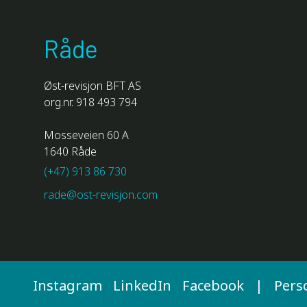
Råde
Øst-revisjon BFT AS
org.nr. 918 493 794
Mosseveien 60 A
1640 Råde
(+47) 913 86 730
rade@ost-revisjon.com
Instagram
LinkedIn
Facebook
|
Pers