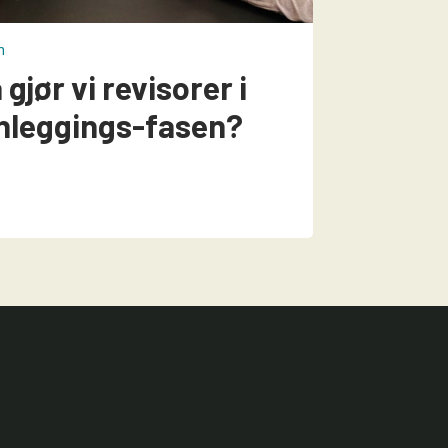
n
 gjør vi revisorer i
nleggings-fasen?