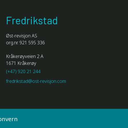
Fredrikstad
Øst-revisjon AS
org.nr. 921 595 336
Kråkerøyveien 2 A
1671 Kråkerøy
(+47) 920 21 244
fredrikstad@ost-revisjon.com
onvern